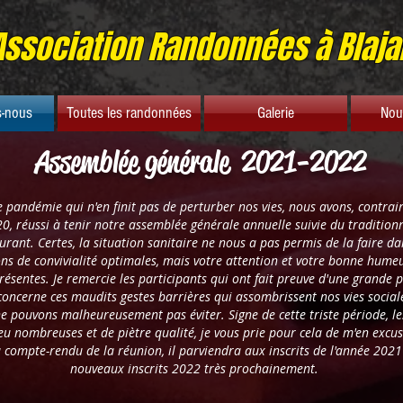
Association Randonnées à Blaja
-nous
Toutes les randonnées
Galerie
Nou
Assemblée générale 2021-2022
 pandémie qui n'en finit pas de perturber nos vies, nous avons, contra
0, réussi à tenir notre assemblée générale annuelle suivie du tradition
urant. Certes, la situation sanitaire ne nous a pas permis de la faire da
ons de convivialité optimales, mais votre attention et votre bonne hume
ésentes. Je remercie les participants qui ont fait preuve d'une grande 
concerne ces maudits gestes barrières qui assombrissent nos vies social
e pouvons malheureusement pas éviter. Signe de cette triste période, l
eu nombreuses et de piètre qualité, je vous prie pour cela de m'en excus
compte-rendu de la réunion, il parviendra aux inscrits de l'année 2021
nouveaux inscrits 2022 très prochainement.