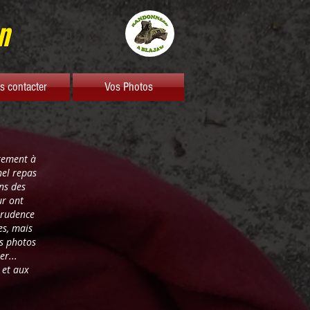
n
s contacter
Vos Photos
irement à
nel repas
ns des
ur ont
prudence
es, mais
es photos
er...
 et aux