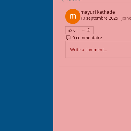
mayuri kathade
10 septembre 2025
·
join
0
0 commentaire
Write a comment...