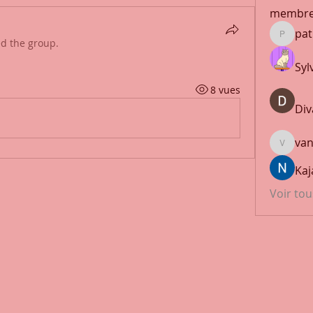
membr
pat
patrick.
ed the group.
Syl
8 vues
Div
vandan
Ka
Voir to