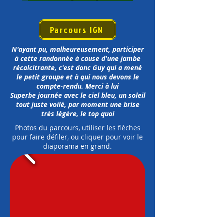
Parcours IGN
N'ayant pu, malheureusement, participer
à cette randonnée à cause d'une jambe
récalcitrante, c'est donc Guy qui a mené
le petit groupe et à qui nous devons le
compte-rendu. Merci à lui
Superbe journée avec le ciel bleu, un soleil
tout juste voilé, par moment une brise
très légère, le top quoi
Photos du parcours, utiliser les flèches
pour faire défiler, ou cliquer pour voir le
diaporama en grand.