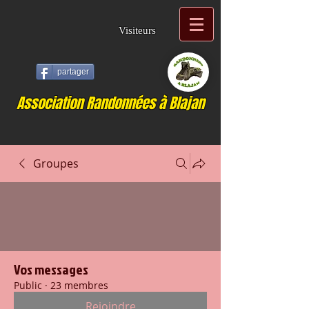
Visiteurs
partager
Association Randonnées à Blajan
Groupes
Vos messages
Public
·
23 membres
Rejoindre