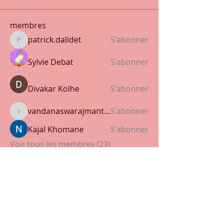
membres
patrick.dalidet
S'abonner
patrick.dalidet
Sylvie Debat
S'abonner
Divakar Kolhe
S'abonner
vandanaswarajmanturgekar
S'abonner
vandanaswarajmanturgekar
Kajal Khomane
S'abonner
Voir tous les membres (23)
© 2023 by DIVING SCHOOL. Proudly created
with
Wix.com