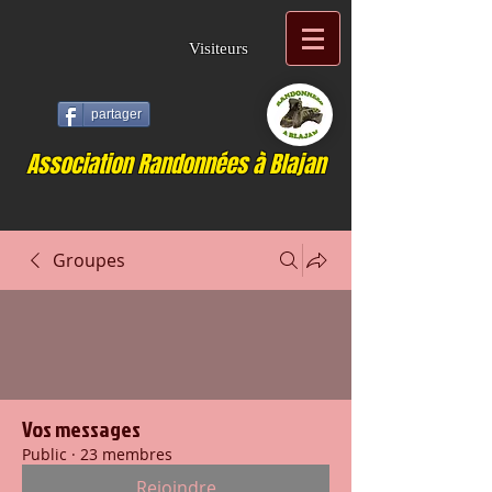
Visiteurs
partager
Association Randonnées à Blajan
Groupes
Vos messages
Public
·
23 membres
Rejoindre