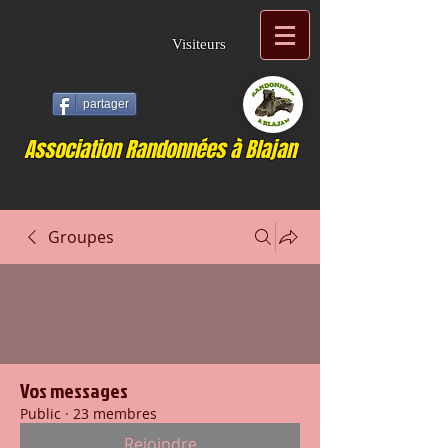
Visiteurs
partager
Association Randonnées à Blajan
Groupes
Vos messages
Public
·
23 membres
Rejoindre