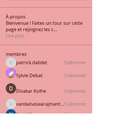
À propos
Bienvenue ! Faites un tour sur cette
page et rejoignez les c
...
Lire plus
membres
patrick.dalidet
S'abonner
patrick.dalidet
Sylvie Debat
S'abonner
Divakar Kolhe
S'abonner
vandanaswarajmanturgekar
S'abonner
vandanaswarajmanturgekar
Kajal Khomane
S'abonner
Voir tous les membres (23)