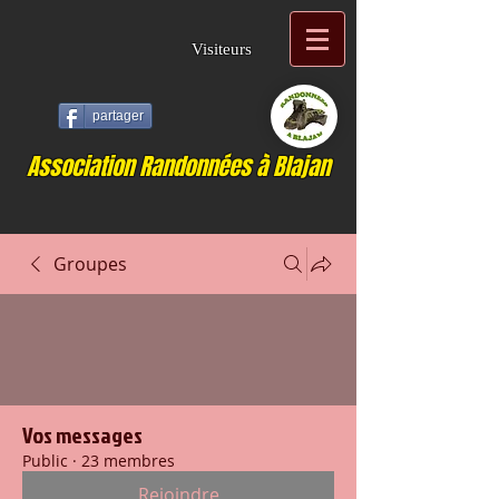
Visiteurs
partager
Association Randonnées à Blajan
Groupes
Vos messages
Public
·
23 membres
Rejoindre